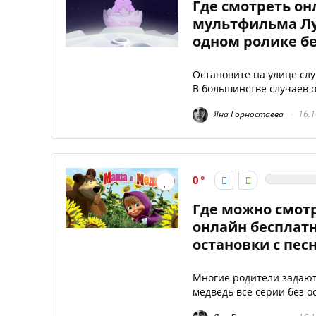
Где смотреть он
мультфильма Лун
одном ролике бе
Остановите на улице слу
В большинстве случаев о
Яна Горностаева
16.1
0
Где можно смот
онлайн бесплатн
остановки с пес
Многие родители задают
медведь все серии без о