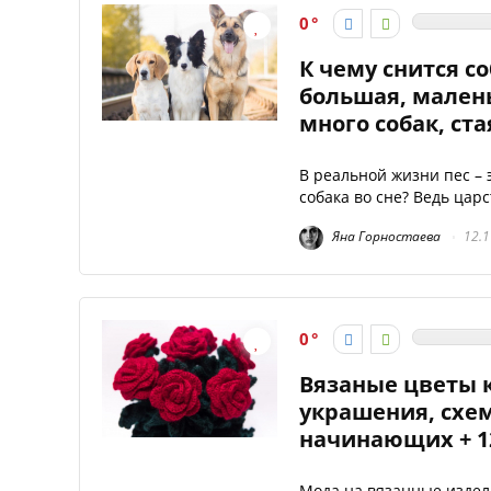
0
К чему снится с
большая, малень
много собак, ст
В реальной жизни пес – 
собака во сне? Ведь царс
Яна Горностаева
12.1
0
Вязаные цветы 
украшения, схем
начинающих + 1
Мода на вязанные издел