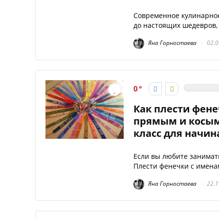
Современное кулинарное
до настоящих шедевров, 
Яна Горностаева
02.0
0
Как плести фене
прямым и косым 
класс для начи
Если вы любите занимат
Плести фенечки с именам
Яна Горностаева
22.1