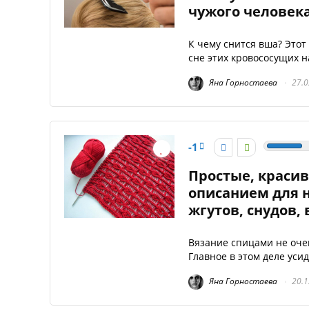
чужого человека
К чему снится вша? Этот
сне этих кровососущих н
Яна Горностаева
27.0
-1
Простые, краси
описанием для 
жгутов, снудов,
Вязание спицами не оче
Главное в этом деле уси
Яна Горностаева
20.1