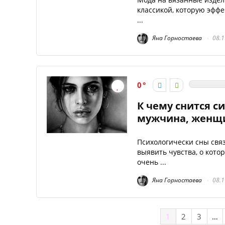
классикой, которую эфф
...
Яна Горностаева
08.1
0
К чему снится с
мужчина, женщи
Психологически сны свя
выявить чувства, о кото
очень ...
Яна Горностаева
08.1
1
2
3
…