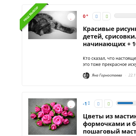
НАШ ВЫБОР
0
Красивые рисун
детей, срисовки
начинающих + 1
Кто сказал, что настоящ
это тоже прекрасное иску
Яна Горностаева
22.1
-1
Цветы из мастик
формочками и бе
пошаговый маст