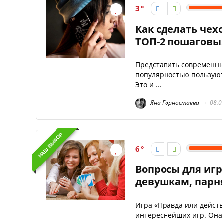
3
Как сделать чех
ТОП-2 пошаговых
Представить современны
популярностью пользуют
Это и ...
Яна Горностаева
08.0
НАШ ВЫБОР
6
Вопросы для игр
девушкам, парн
Игра «Правда или действ
интереснейших игр. Она