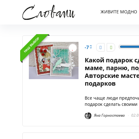
ЖИВИТЕ МОДНО
НАШ ВЫБОР
-7
Какой подарок с
маме, парню, по
Авторские маст
подарков
Все чаще люди предпочи
подарок сделать своими р
Яна Горностаева
02.0