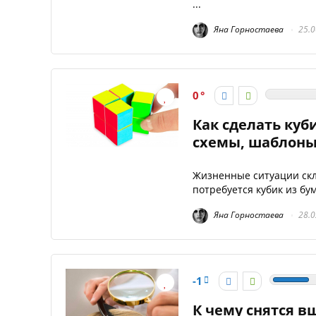
...
Яна Горностаева
25.0
0
Как сделать куб
схемы, шаблоны,
Жизненные ситуации скл
потребуется кубик из бум
Яна Горностаева
28.0
-1
К чему снятся в