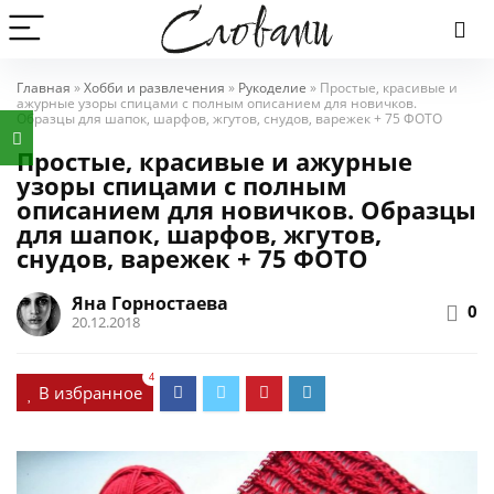
Главная
»
Хобби и развлечения
»
Рукоделие
»
Простые, красивые и
ажурные узоры спицами с полным описанием для новичков.
Образцы для шапок, шарфов, жгутов, снудов, варежек + 75 ФОТО
Простые, красивые и ажурные
узоры спицами с полным
описанием для новичков. Образцы
для шапок, шарфов, жгутов,
снудов, варежек + 75 ФОТО
Яна Горностаева
0
20.12.2018
4
В избранное