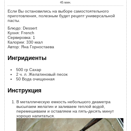
45
мин.
Если Вы остановились на выборе самостоятельного
приготовления, полезным будет рецепт универсальной
пасты.
Блюдо:
Dessert
Кухня:
French
Сервировка
:
1
Калории
:
330
ккал
Автор
:
Яна Горностаева
Ингридиенты
500
гр
Сахар
2
ч. л.
Желатиновый песок
50
Вода очищенная
Инструкция
В металлическую емкость небольшого диаметра
высыпаем желатин и заливаем теплой водой,
перемешиваем и оставляем на пять-десять минут
хорошо напитаться.