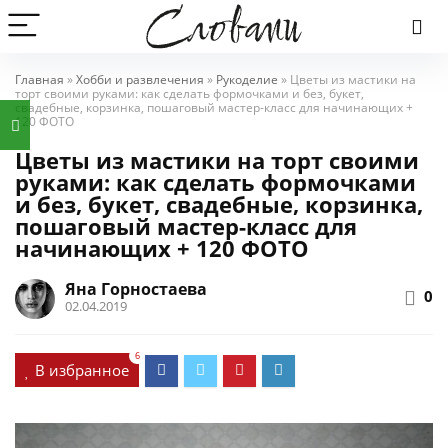
Главная
»
Хобби и развлечения
»
Рукоделие
»
Цветы из мастики на
торт своими руками: как сделать формочками и без, букет,
свадебные, корзинка, пошаговый мастер-класс для начинающих +
120 ФОТО
Цветы из мастики на торт своими
руками: как сделать формочками
и без, букет, свадебные, корзинка,
пошаговый мастер-класс для
начинающих + 120 ФОТО
Яна Горностаева
0
02.04.2019
6
В избранное