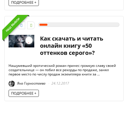
ПОДРОБНЕЕ +
НАШ ВЫБОР
1
Как скачать и читать
онлайн книгу «50
оттенков серого»?
Нашумевший эротический роман принес громкую славу своей
создательнице — он побил все рекорды по продаже, занял
первое место по числу продаж экземпляра книги за ...
Яна Горностаева
24.12.2017
ПОДРОБНЕЕ +