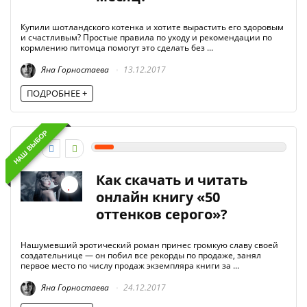
Купили шотландского котенка и хотите вырастить его здоровым
и счастливым? Простые правила по уходу и рекомендации по
кормлению питомца помогут это сделать без ...
Яна Горностаева
13.12.2017
ПОДРОБНЕЕ +
НАШ ВЫБОР
1
Как скачать и читать
онлайн книгу «50
оттенков серого»?
Нашумевший эротический роман принес громкую славу своей
создательнице — он побил все рекорды по продаже, занял
первое место по числу продаж экземпляра книги за ...
Яна Горностаева
24.12.2017