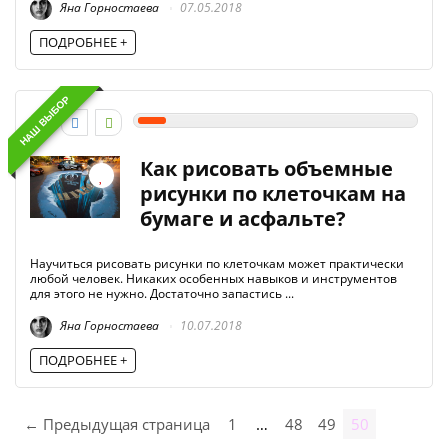
Яна Горностаева
07.05.2018
ПОДРОБНЕЕ +
НАШ ВЫБОР
1
Как рисовать объемные
рисунки по клеточкам на
бумаге и асфальте?
Научиться рисовать рисунки по клеточкам может практически
любой человек. Никаких особенных навыков и инструментов
для этого не нужно. Достаточно запастись ...
Яна Горностаева
10.07.2018
ПОДРОБНЕЕ +
← Предыдущая страница
1
…
48
49
50