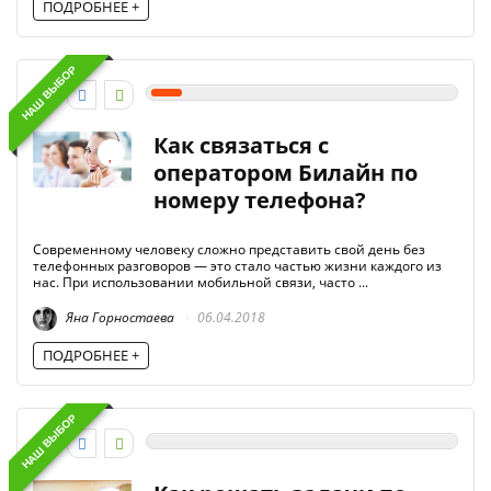
ПОДРОБНЕЕ +
НАШ ВЫБОР
1
Как связаться с
оператором Билайн по
номеру телефона?
Современному человеку сложно представить свой день без
телефонных разговоров — это стало частью жизни каждого из
нас. При использовании мобильной связи, часто ...
Яна Горностаева
06.04.2018
ПОДРОБНЕЕ +
НАШ ВЫБОР
0