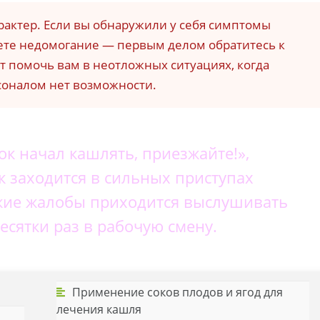
рактер. Если вы обнаружили у себя симптомы
уете недомогание — первым делом обратитесь к
ут помочь вам в неотложных ситуациях, когда
соналом нет возможности.
нок начал кашлять, приезжайте!»,
к заходится в сильных приступах
жие жалобы приходится выслушивать
есятки раз в рабочую смену.
Применение соков плодов и ягод для
лечения кашля