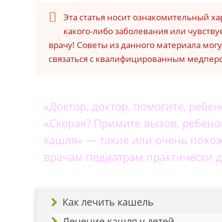
Эта статья носит ознакомительный ха
какого-либо заболевания или чувств
врачу! Советы из данного материала мог
связаться с квалифицированным медпер
«Доктор, доктор, помогите, ребе
«Скорая? Примите вызов, ребено
кашля» — такие или очень похо
врачам педиатрам практически д
Как лечить кашель
Лечение кашля у детей