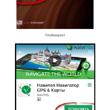
Плэймаркет