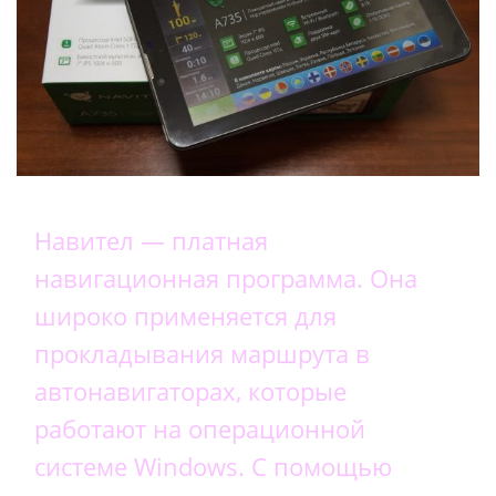
Навител — платная
навигационная программа. Она
широко применяется для
прокладывания маршрута в
автонавигаторах, которые
работают на операционной
системе Windows. С помощью