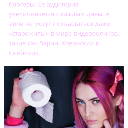
блогеры. Ее аудитория
увеличивается с каждым днем. А
этим не могут похвастаться даже
«старожилы» в мире видеороликов,
такие как Ларин, Хованский и
Снейлкик.