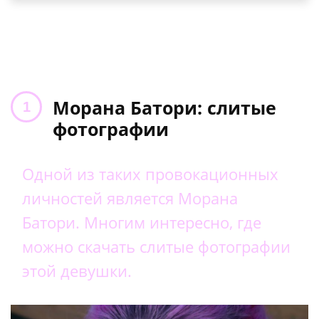
Морана Батори: слитые
фотографии
Одной из таких провокационных
личностей является Морана
Батори. Многим интересно, где
можно скачать слитые фотографии
этой девушки.