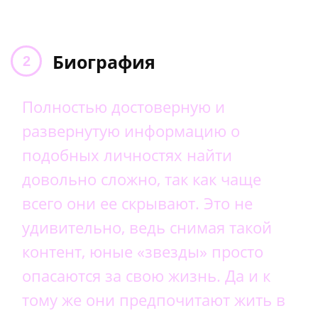
Биография
Полностью достоверную и
развернутую информацию о
подобных личностях найти
довольно сложно, так как чаще
всего они ее скрывают. Это не
удивительно, ведь снимая такой
контент, юные «звезды» просто
опасаются за свою жизнь. Да и к
тому же они предпочитают жить в