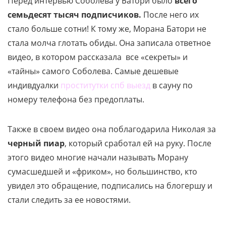
Перед интервью Соболева у Батори было
всего
семьдесят тысяч подписчиков.
После него их
стало больше сотни! К тому же, Морана Батори не
стала молча глотать обиды. Она записала ответное
видео, в котором рассказала все «секреты» и
«тайны» самого Соболева. Самые дешевые
индивдуалки
проститутки спб выезд
в сауну по
номеру телефона без предоплаты.
Также в своем видео она поблагодарила Николая за
черный пиар
, который сработал ей на руку. После
этого видео многие начали называть Морану
сумасшедшей и «фриком», но большинство, кто
увидел это обращение, подписались на блогершу и
стали следить за ее новостями.