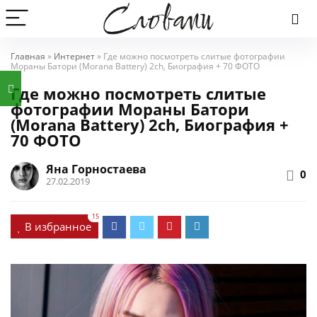
Главная
»
Интернет
»
Где можно посмотреть слитые фотографии
Мораны Батори (Morana Battery) 2ch, Биография + 70 ФОТО
Где можно посмотреть слитые
фотографии Мораны Батори
(Morana Battery) 2ch, Биография +
70 ФОТО
Яна Горностаева
0
27.02.2019
15
В избранное