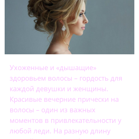
Ухоженные и «дышащие»
здоровьем волосы – гордость для
каждой девушки и женщины.
Красивые вечерние прически на
волосы – один из важных
моментов в привлекательности у
любой леди. На разную длину