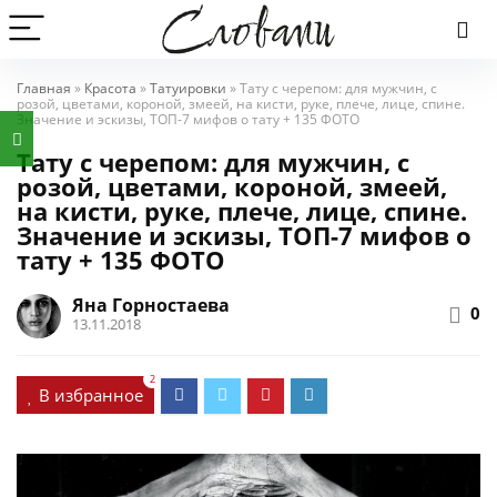
Главная
»
Красота
»
Татуировки
»
Тату с черепом: для мужчин, с
розой, цветами, короной, змеей, на кисти, руке, плече, лице, спине.
Значение и эскизы, ТОП-7 мифов о тату + 135 ФОТО
Тату с черепом: для мужчин, с
розой, цветами, короной, змеей,
на кисти, руке, плече, лице, спине.
Значение и эскизы, ТОП-7 мифов о
тату + 135 ФОТО
Яна Горностаева
0
13.11.2018
2
В избранное