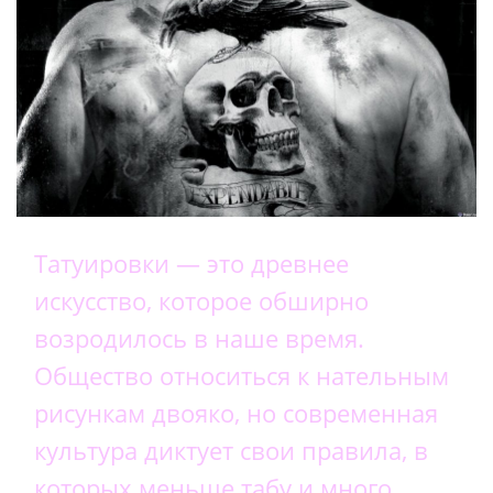
Татуировки — это древнее
искусство, которое обширно
возродилось в наше время.
Общество относиться к нательным
рисункам двояко, но современная
культура диктует свои правила, в
которых меньше табу и много