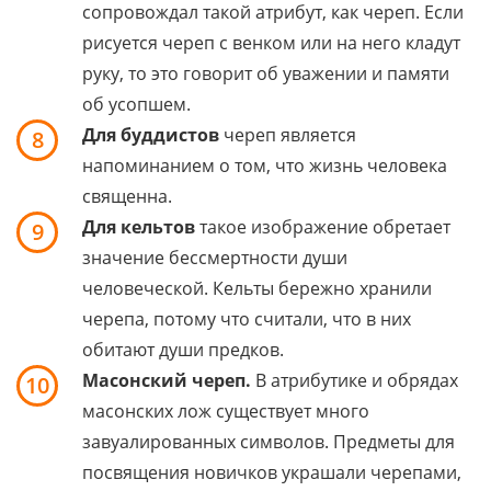
сопровождал такой атрибут, как череп. Если
рисуется череп с венком или на него кладут
руку, то это говорит об уважении и памяти
об усопшем.
Для буддистов
череп является
8
напоминанием о том, что жизнь человека
священна.
Для кельтов
такое изображение обретает
9
значение бессмертности души
человеческой. Кельты бережно хранили
черепа, потому что считали, что в них
обитают души предков.
Масонский череп.
В атрибутике и обрядах
10
масонских лож существует много
завуалированных символов. Предметы для
посвящения новичков украшали черепами,