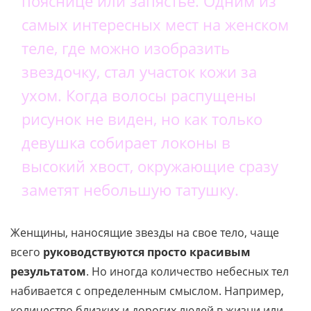
пояснице или запястье. Одним из
самых интересных мест на женском
теле, где можно изобразить
звездочку, стал участок кожи за
ухом. Когда волосы распущены
рисунок не виден, но как только
девушка собирает локоны в
высокий хвост, окружающие сразу
заметят небольшую татушку.
Женщины, наносящие звезды на свое тело, чаще
всего
руководствуются просто красивым
результатом
. Но иногда количество небесных тел
набивается с определенным смыслом. Например,
количество близких и дорогих людей в жизни или