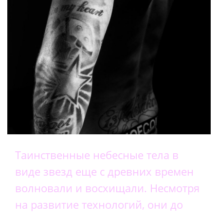
Таинственные небесные тела в
виде звезд еще с древних времен
волновали и восхищали. Несмотря
на развитие технологий, они до