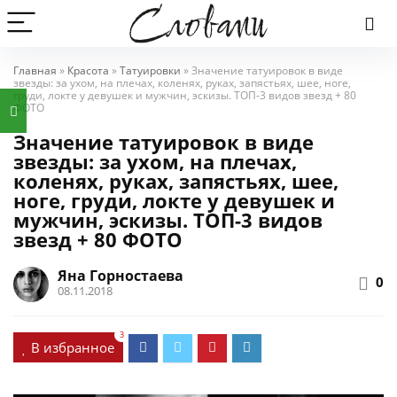
Главная
»
Красота
»
Татуировки
»
Значение татуировок в виде
звезды: за ухом, на плечах, коленях, руках, запястьях, шее, ноге,
груди, локте у девушек и мужчин, эскизы. ТОП-3 видов звезд + 80
ФОТО
Значение татуировок в виде
звезды: за ухом, на плечах,
коленях, руках, запястьях, шее,
ноге, груди, локте у девушек и
мужчин, эскизы. ТОП-3 видов
звезд + 80 ФОТО
Яна Горностаева
0
08.11.2018
3
В избранное