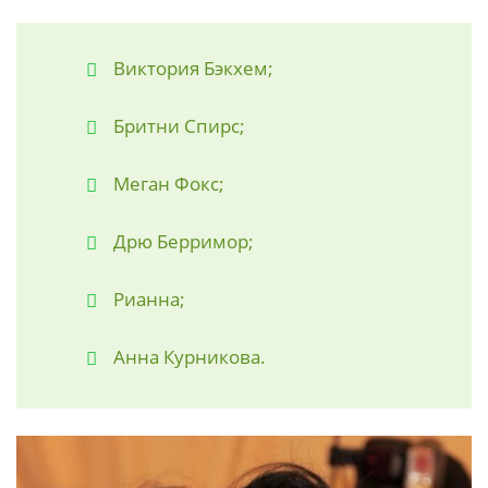
Виктория Бэкхем;
Бритни Спирс;
Меган Фокс;
Дрю Берримор;
Рианна;
Анна Курникова.