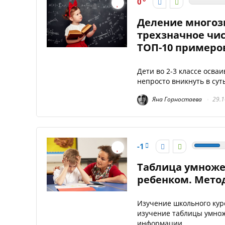
0
Деление многоз
трехзначное числ
ТОП-10 примеро
Дети во 2-3 классе осва
непросто вникнуть в суть
Яна Горностаева
29.1
-1
Таблица умножен
ребенком. Метод
Изучение школьного кур
изучение таблицы умно
информации ...