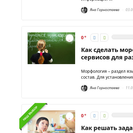
Яна Горностаева
03.0
0
Как сделать мор
сервисов для ра
Морфология – раздел яз
состав. Для установлени
Яна Горностаева
11.0
НАШ ВЫБОР
0
Как решать зада