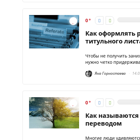
0
Как оформлять р
титульного лист
Чтобы не получить зани
нужно четко придерживат
Яна Горностаева
14.0
0
Как называются 
переводом
Многие люди удивляются,