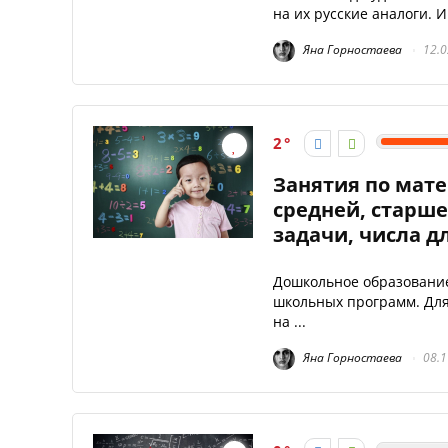
на их русские аналоги. И
Яна Горностаева
12.0
2
Занятия по мате
средней, старше
задачи, числа дл
Дошкольное образование
школьных программ. Для
на ...
Яна Горностаева
08.1