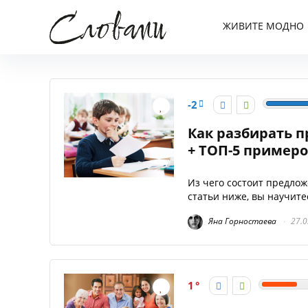
ЖИВИТЕ МОДНО
-2
Как разбирать п
+ ТОП-5 пример
Из чего состоит предло
статьи ниже, вы научитес
Яна Горностаева
27.0
1