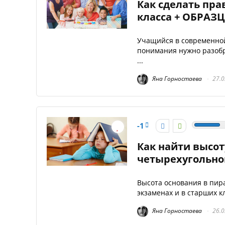
Как сделать пра
класса + ОБРАЗ
Учащийся в современной
понимания нужно разобра
...
Яна Горностаева
27.0
-1
Как найти высот
четырехугольно
Высота основания в пира
экзаменах и в старших к
Яна Горностаева
26.0