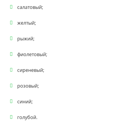
салатовый;
желтый;
рыжий;
фиолетовый;
сиреневый;
розовый;
синий;
голубой.