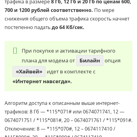
трафика в размере
8 Гб, 12 Гб и 20 Гб по ценам 600,
700 и 1200 рублей соответственно.
По мере
снижения общего объема трафика скорость начнет
постепенно падать
до 64 Кб/сек.
При покупке и активации тарифного
плана для модема от
Билайн
опция
«Хайвей»
идет в комплекте с
«Интернет навсегда».
Алгоритм доступа к описанным выше интернет-
трафиков: 8 Гб — *115*071# или 0674071741, 12 —
0674071751 / *115*081#, 20 – 0674071761 / *115*091#.
Отключение: 8 — *115*070#, 12 – 0674117410 /