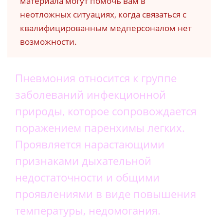
материала могут помочь вам в
неотложных ситуациях, когда связаться с
квалифицированным медперсоналом нет
возможности.
Пневмония относится к группе
заболеваний инфекционной
природы, которое сопровождается
поражением паренхимы легких.
Проявляется нарастающими
признаками дыхательной
недостаточности и общими
проявлениями в виде повышения
температуры, недомогания.