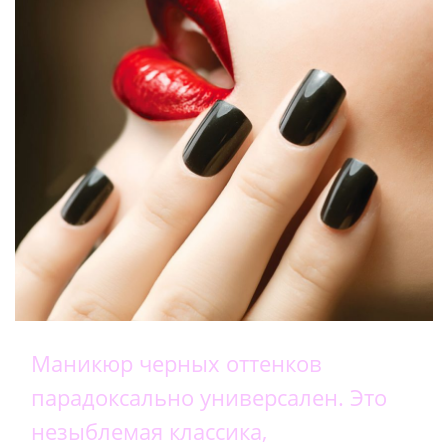
Маникюр черных оттенков
парадоксально универсален. Это
незыблемая классика,