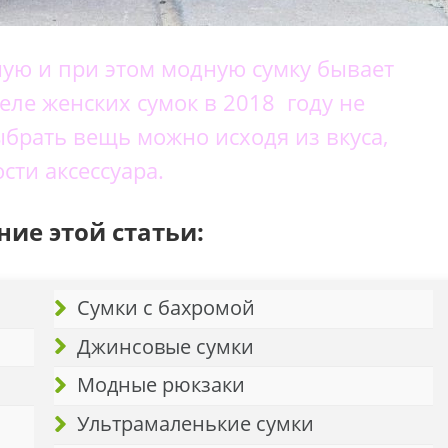
ую и при этом модную сумку бывает
еле женских сумок в 2018 году не
брать вещь можно исходя из вкуса,
ти аксессуара.
ие этой статьи:
Сумки с бахромой
Джинсовые сумки
Модные рюкзаки
Ультрамаленькие сумки