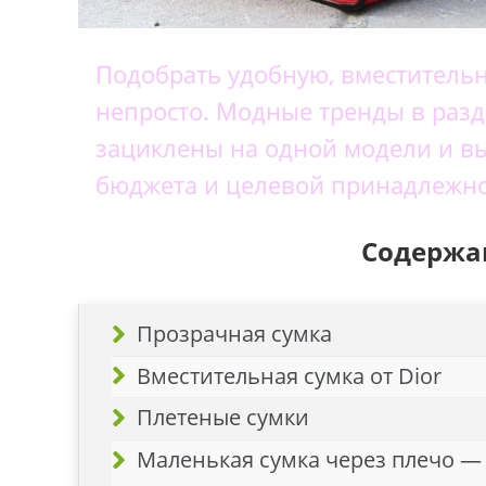
Подобрать удобную, вместительн
непросто. Модные тренды в разд
зациклены на одной модели и вы
бюджета и целевой принадлежнос
Содержан
Прозрачная сумка
Вместительная сумка от Dior
Плетеные сумки
Маленькая сумка через плечо —