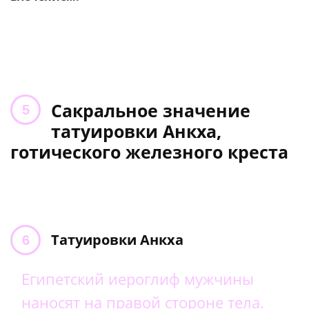
Сакральное значение
татуировки Анкха,
готического железного креста
Татуировки Анкха
Египетский иероглиф мужчины
наносят на правой стороне тела.