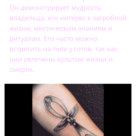
Он демонстрирует мудрость
владельца, его интерес к загробной
жизни, мистическим знаниям и
ритуалам. Его часто можно
встретить на теле у готов, так как
они увлечены культом жизни и
смерти.