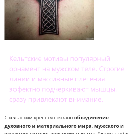
Кельтские мотивы популярный
орнамент на мужском теле. Строгие
линии и массивные плетения
эффектно подчеркивают мышцы,
сразу привлекают внимание.
С кельтским крестом связано
объединение
духовного и материального мира, мужского и