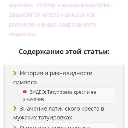
мужчин. Интерпретация наколки
зависит от места нанесения,
размера и вида сакрального
символа.
Содержание этой статьи:
История и разновидности
символа
ВИДЕО: Татуировка крест и ее
значение
Значение латинского креста в
мужских татуировках
О чем расскажет наколка