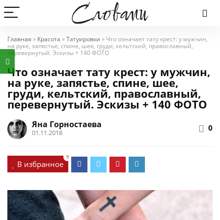
Главная
»
Красота
»
Татуировки
»
Что означает тату крест: у мужчин,
на руке, запястье, спине, шее, груди, кельтский, православный,
перевернутый. Эскизы + 140 ФОТО
Что означает тату крест: у мужчин,
на руке, запястье, спине, шее,
груди, кельтский, православный,
перевернутый. Эскизы + 140 ФОТО
Яна Горностаева
0
01.11.2018
9
В избранное