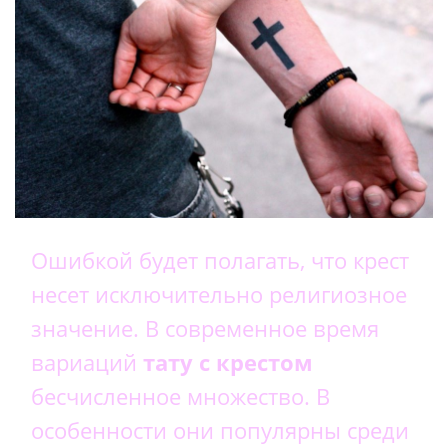
Ошибкой будет полагать, что крест
несет исключительно религиозное
значение. В современное время
вариаций
тату с крестом
бесчисленное множество. В
особенности они популярны среди