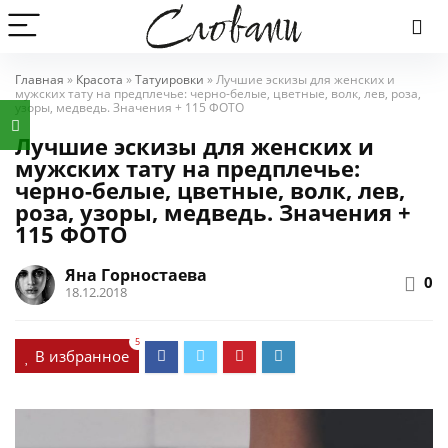
Главная
»
Красота
»
Татуировки
»
Лучшие эскизы для женских и
мужских тату на предплечье: черно-белые, цветные, волк, лев, роза,
узоры, медведь. Значения + 115 ФОТО
Лучшие эскизы для женских и
мужских тату на предплечье:
черно-белые, цветные, волк, лев,
роза, узоры, медведь. Значения +
115 ФОТО
Яна Горностаева
0
18.12.2018
5
В избранное