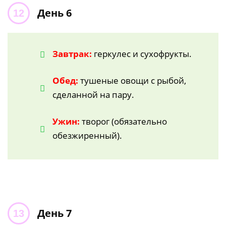
День 6
Завтрак:
геркулес и сухофрукты.
Обед:
тушеные овощи с рыбой,
сделанной на пару.
Ужин:
творог (обязательно
обезжиренный).
День 7