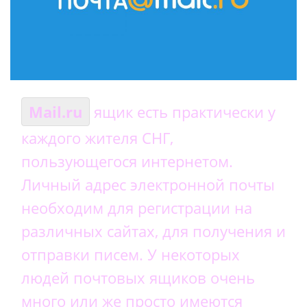
Mail.ru
ящик есть практически у
каждого жителя СНГ,
пользующегося интернетом.
Личный адрес электронной почты
необходим для регистрации на
различных сайтах, для получения и
отправки писем. У некоторых
людей почтовых ящиков очень
много или же просто имеются