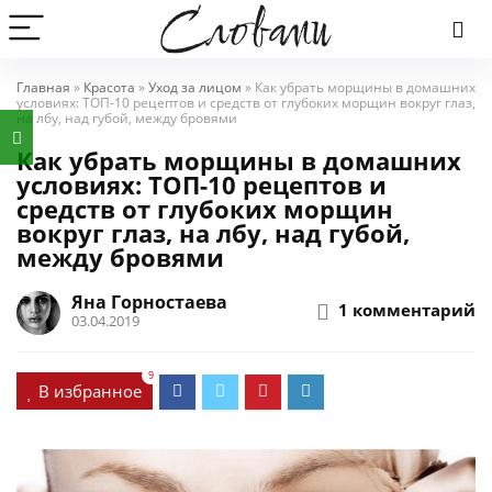
Главная
»
Красота
»
Уход за лицом
»
Как убрать морщины в домашних
условиях: ТОП-10 рецептов и средств от глубоких морщин вокруг глаз,
на лбу, над губой, между бровями
Как убрать морщины в домашних
условиях: ТОП-10 рецептов и
средств от глубоких морщин
вокруг глаз, на лбу, над губой,
между бровями
Яна Горностаева
1 комментарий
03.04.2019
9
В избранное