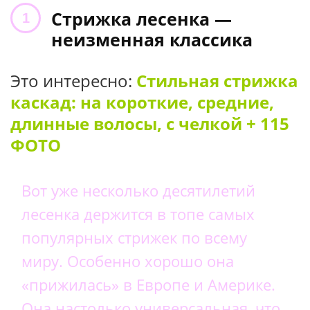
Стрижка лесенка —
неизменная классика
Это интересно:
Стильная стрижка
каскад: на короткие, средние,
длинные волосы, с челкой + 115
ФОТО
Вот уже несколько десятилетий
лесенка держится в топе самых
популярных стрижек по всему
миру. Особенно хорошо она
«прижилась» в Европе и Америке.
Она настолько универсальная, что