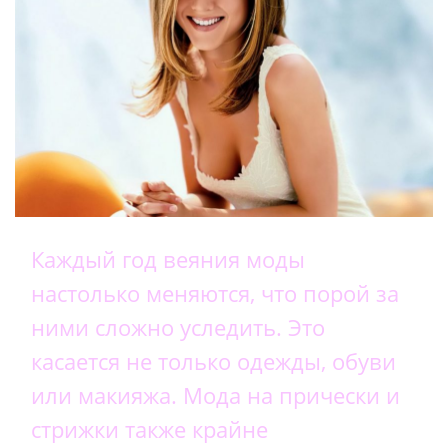
Каждый год веяния моды
настолько меняются, что порой за
ними сложно уследить. Это
касается не только одежды, обуви
или макияжа. Мода на прически и
стрижки также крайне