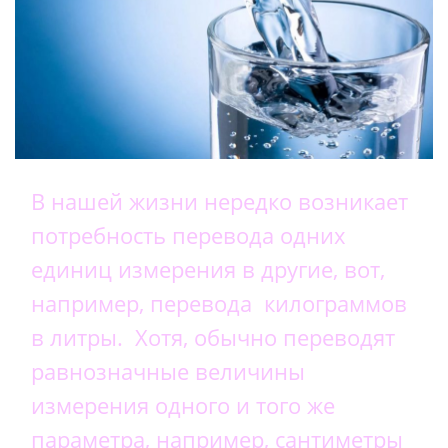
В нашей жизни нередко возникает
потребность перевода одних
единиц измерения в другие, вот,
например, перевода килограммов
в литры. Хотя, обычно переводят
равнозначные величины
измерения одного и того же
параметра, например, сантиметры