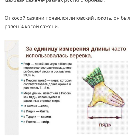
маховая сажень- размах рук по сторонам.
От косой сажени появился литовский локоть, он был
равен ¼ косой сажени.