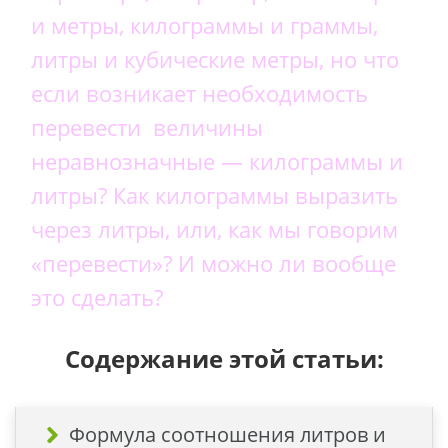
и метры, килограммы и граммы,
литры и кубические метры, но что
если возникает необходимость
перевести величины
неравнозначные — килограммы и
литры? Как килограммы выразить
через литры, или, как мы говорим
«перевести»? И можно ли вообще
это сделать?
Содержание этой статьи:
Формула соотношения литров и