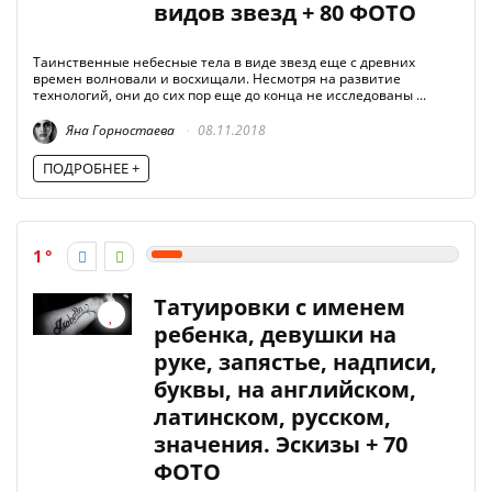
видов звезд + 80 ФОТО
Таинственные небесные тела в виде звезд еще с древних
времен волновали и восхищали. Несмотря на развитие
технологий, они до сих пор еще до конца не исследованы ...
Яна Горностаева
08.11.2018
ПОДРОБНЕЕ +
1
Татуировки с именем
ребенка, девушки на
руке, запястье, надписи,
буквы, на английском,
латинском, русском,
значения. Эскизы + 70
ФОТО