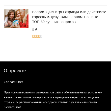
Вопросы для игры «правда или действие»:
взрослым, девушкам, парням, пошлые +
ТОП-60 лучших вопросов
0
О проекте
Словами.net
При использовании материалов сайта обязательным условием
является наличие гиперссылки в пределах первого абзаца на
страницу расположения исходной статьи с указанием сайта
Slovami.net