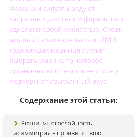
Фасоны и силуэты радуют
капризных дам своим форматом и
удивляют своей смелостью. Среди
модных сарафанов на лето 2018
года каждая модница сможет
выбрать именно то, которое
органично впишется в ее стиль и
подчеркнет изысканный вкус.
Содержание этой статьи:
Рюши, многослойность,
асимметрия – проявите свою