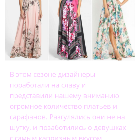
В этом сезоне дизайнеры
поработали на славу и
представили нашему вниманию
огромное количество платьев и
сарафанов. Разгулялись они не на
шутку, и позаботились о девушках
с самым капризным вкусом.