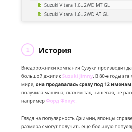
Suzuki Vitara 1,6L 2WD MT GL
Suzuki Vitara 1,6L 2WD AT GL
История
Внедорожники компания Сузуки производит давн
большой джипик
Suzuki Jimny
. В 80-е годы э
мире,
она продавалась сразу под 12 именами
получила машина, скажем так, нишевая, не ра
например
Форд Фокус
.
Глядя на популярность Джимни, японцы справ
размера смогут получить ещё большую популяр