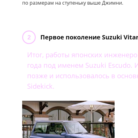
по размерам на ступеньку выше Джимни.
Первое поколение Suzuki Vita
Итог, работы японских инженеро
года под именем Suzuki Escudo.
позже и использовалось в осно
Sidekick.