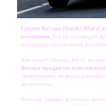
Сузуки Витара (Suzuki Vitara)
компании.
Это её настоящий фл
показывает технические возможн
Для нашей страны, это то же оч
Витара продаётся максималь
ориентируясь на вкусы российски
автомобиль.
Поэтому, уверен, довольно мног