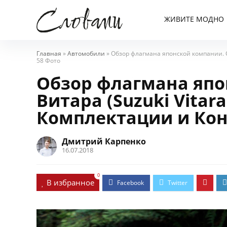
ЖИВИТЕ МОДНО
Главная
»
Автомобили
»
Обзор флагмана японской компании. Су
58 Фото
Обзор флагмана япо
Витара (Suzuki Vitara
Комплектации и Кон
Дмитрий Карпенко
16.07.2018
0
В избранное