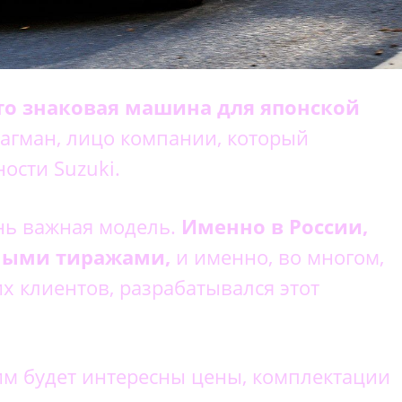
 это знаковая машина для японской
агман, лицо компании, который
ости Suzuki.
ень важная модель.
Именно в России,
ными тиражами,
и именно, во многом,
х клиентов, разрабатывался этот
им будет интересны цены, комплектации