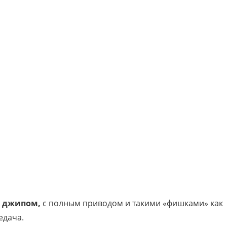
 джипом,
с полным приводом и такими «фишками» как
едача.