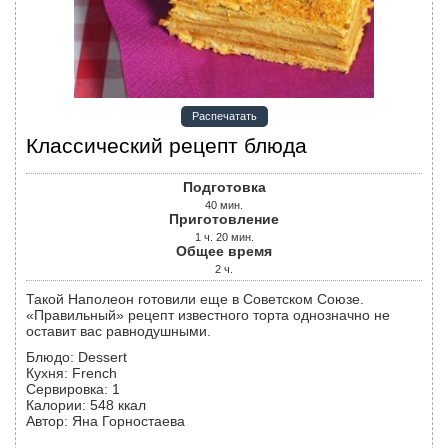
Распечатать
Классический рецепт блюда
Подготовка
40
мин.
Приготовление
1
ч.
20
мин.
Общее время
2
ч.
Такой Наполеон готовили еще в Советском Союзе.
«Правильный» рецепт известного торта однозначно не
оставит вас равнодушными.
Блюдо:
Dessert
Кухня:
French
Сервировка
:
1
Калории
:
548
ккал
Автор
:
Яна Горностаева