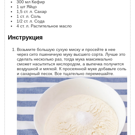
300
мл
Кефир
1
шт
Яйцо
1,5
ст. л.
Сахар
1
ст. л.
Соль
1/2
ст. л.
Сода
4
ст. л.
Растительное масло
Инструкция
Возьмите большую сухую миску и просейте в нее
через сито пшеничную муку высшего сорта. Лучше это
сделать несколько раз, тогда мука максимально
сможет насытиться кислородом, а выпечка получится
воздушной и мягкой. К просеянной муке добавьте соль
и сахарный песок. Все тщательно перемешайте.