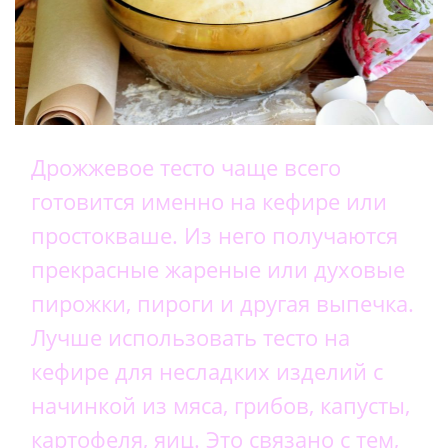
Дрожжевое тесто чаще всего
готовится именно на кефире или
простокваше. Из него получаются
прекрасные жареные или духовые
пирожки, пироги и другая выпечка.
Лучше использовать тесто на
кефире для несладких изделий с
начинкой из мяса, грибов, капусты,
картофеля, яиц. Это связано с тем,