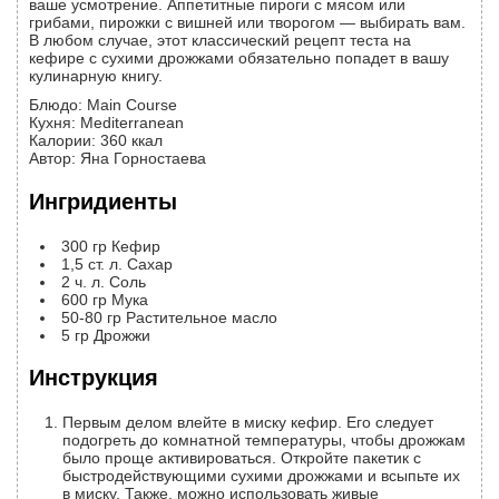
ваше усмотрение. Аппетитные пироги с мясом или
грибами, пирожки с вишней или творогом — выбирать вам.
В любом случае, этот классический рецепт теста на
кефире с сухими дрожжами обязательно попадет в вашу
кулинарную книгу.
Блюдо:
Main Course
Кухня:
Mediterranean
Калории
:
360
ккал
Автор
:
Яна Горностаева
Ингридиенты
300
гр
Кефир
1,5
ст. л.
Сахар
2
ч. л.
Соль
600
гр
Мука
50-80
гр
Растительное масло
5
гр
Дрожжи
Инструкция
Первым делом влейте в миску кефир. Его следует
подогреть до комнатной температуры, чтобы дрожжам
было проще активироваться. Откройте пакетик с
быстродействующими сухими дрожжами и всыпьте их
в миску. Также, можно использовать живые