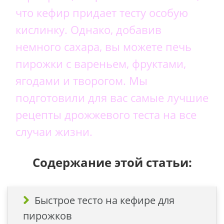
что кефир придает тесту особую
кислинку. Однако, добавив
немного сахара, вы можете печь
пирожки с вареньем, фруктами,
ягодами и творогом. Мы
подготовили для вас самые лучшие
рецепты дрожжевого теста на все
случаи жизни.
Содержание этой статьи:
Быстрое тесто на кефире для
пирожков