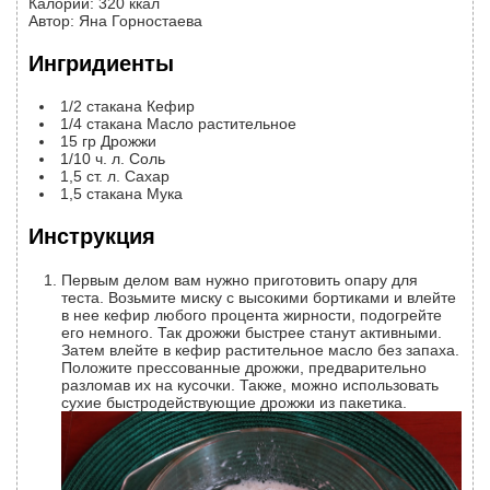
Калории
:
320
ккал
Автор
:
Яна Горностаева
Ингридиенты
1/2
стакана
Кефир
1/4
стакана
Масло растительное
15
гр
Дрожжи
1/10
ч. л.
Соль
1,5
ст. л.
Сахар
1,5
стакана
Мука
Инструкция
Первым делом вам нужно приготовить опару для
теста. Возьмите миску с высокими бортиками и влейте
в нее кефир любого процента жирности, подогрейте
его немного. Так дрожжи быстрее станут активными.
Затем влейте в кефир растительное масло без запаха.
Положите прессованные дрожжи, предварительно
разломав их на кусочки. Также, можно использовать
сухие быстродействующие дрожжи из пакетика.