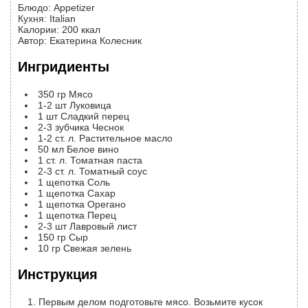
Блюдо:
Appetizer
Кухня:
Italian
Калории
:
200
ккал
Автор
:
Екатерина Колесник
Ингридиенты
350
гр
Мясо
1-2
шт
Луковица
1
шт
Сладкий перец
2-3
зубчика
Чеснок
1-2
ст. л.
Растительное масло
50
мл
Белое вино
1
ст. л.
Томатная паста
2-3
ст. л.
Томатный соус
1
щепотка
Соль
1
щепотка
Сахар
1
щепотка
Орегано
1
щепотка
Перец
2-3
шт
Лавровый лист
150
гр
Сыр
10
гр
Свежая зелень
Инструкция
Первым делом подготовьте мясо. Возьмите кусок