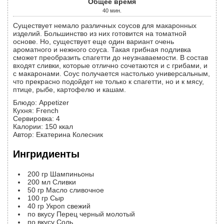
Общее время
40
мин.
Существует немало различных соусов для макаронных
изделий. Большинство из них готовится на томатной
основе. Но, существует еще один вариант очень
ароматного и нежного соуса. Такая грибная подливка
сможет преобразить спагетти до неузнаваемости. В состав
входят сливки, которые отлично сочетаются и с грибами, и
с макаронами. Соус получается настолько универсальным,
что прекрасно подойдет не только к спагетти, но и к мясу,
птице, рыбе, картофелю и кашам.
Блюдо:
Appetizer
Кухня:
French
Сервировка
:
4
Калории
:
150
ккал
Автор
:
Екатерина Колесник
Ингридиенты
200
гр
Шампиньоны
200
мл
Сливки
50
гр
Масло сливочное
100
гр
Сыр
40
гр
Укроп свежий
по вкусу
Перец черный молотый
по вкусу
Соль