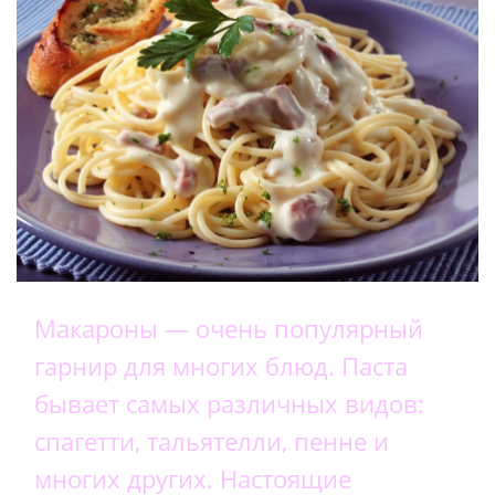
Макароны — очень популярный
гарнир для многих блюд. Паста
бывает самых различных видов:
спагетти, тальятелли, пенне и
многих других. Настоящие