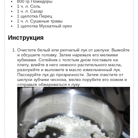
800
гр
Помидоры
1
ч. л.
Соль
1
ч. л.
Сахар
1
щепотка
Перец
1
ч. л.
Сушеные травы
1
щепотка
Мускатный орех
Инструкция
Очистите белый или репчатый лук от шелухи. Вымойте
и обсушите головку. Затем нарежьте его мелкими
кубиками. Сотейник с толстым дном поставьте на
плиту, влейте в него немного растительного масла,
разогрейте и выложите в масло измельченный лук.
Пассеруйте лук до прозрачности. Затем очистите от
шелухи зубчики чеснока, мелко порубите его ножом и
отправьте обжариваться к луку.