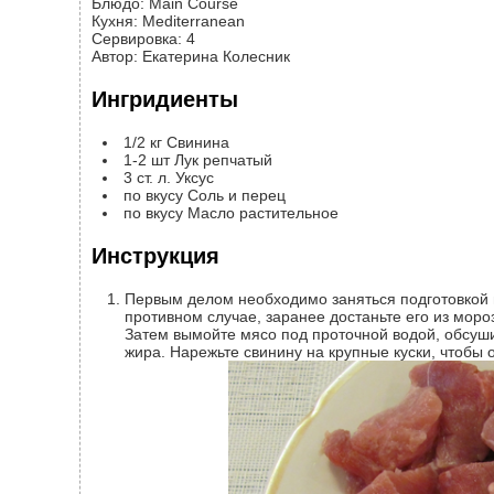
Блюдо:
Main Course
Кухня:
Mediterranean
Сервировка
:
4
Автор
:
Екатерина Колесник
Ингридиенты
1/2
кг
Свинина
1-2
шт
Лук репчатый
3
ст. л.
Уксус
по вкусу
Соль и перец
по вкусу
Масло растительное
Инструкция
Первым делом необходимо заняться подготовкой мяса. Лучше использовать свежее, а не замороженное. В
противном случае, заранее достаньте его из моро
Затем вымойте мясо под проточной водой, обсуши
жира. Нарежьте свинину на крупные куски, чтобы 