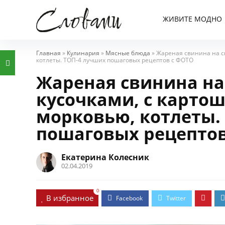
ЖИВИТЕ МОДНО
Главная
»
Кулинария
»
Мясные блюда
»
Жареная свинина на ск
котлеты. ТОП-4 лучших пошаговых рецептов с ФОТО
Жареная свинина на 
кусочками, с карто
морковью, котлеты.
пошаговых рецептов
Екатерина Колесник
02.04.2019
0
В избранное