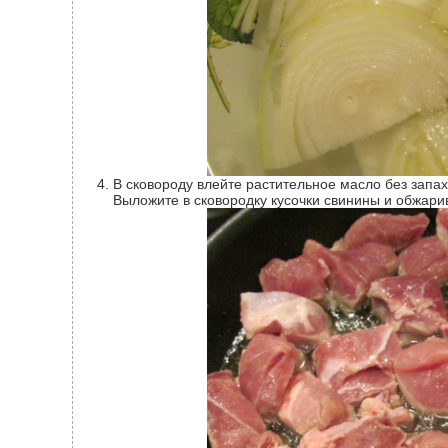
В сковороду влейте растительное масло без запаха. Затем поставьте ее на плиту и разогрейте на сильном огне.
Выложите в сковородку кусочки свинины и обжари