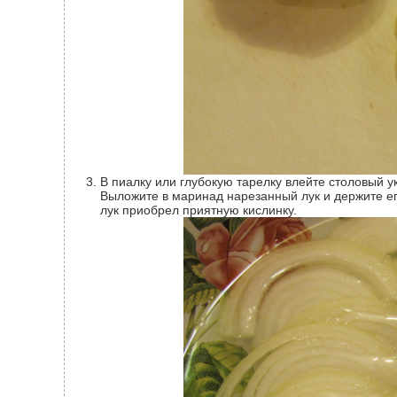
В пиалку или глубокую тарелку влейте столовый уксус. Разбавьте его холодной водой в пропорции один к одному.
Выложите в маринад нарезанный лук и держите его
лук приобрел приятную кислинку.