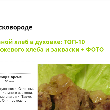
сковороде
ой хлеб в духовке: ТОП-10
жевого хлеба и закваски + ФОТО
Общее время
55
мин.
ление много времени.
ые спагетти. Также,
. Они прекрасно