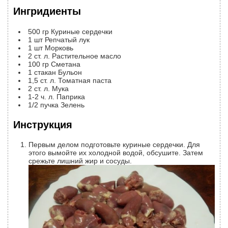
Ингридиенты
500
гр
Куриные сердечки
1
шт
Репчатый лук
1
шт
Морковь
2
ст. л.
Растительное масло
100
гр
Сметана
1
стакан
Бульон
1,5
ст. л.
Томатная паста
2
ст. л.
Мука
1-2
ч. л.
Паприка
1/2
пучка
Зелень
Инструкция
Первым делом подготовьте куриные сердечки. Для
этого вымойте их холодной водой, обсушите. Затем
срежьте лишний жир и сосуды.