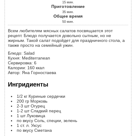
15
мин.
Приготовление
35
мин.
Общее время
50
мин.
Всем любителям мясных салатов посвящается этот
рецепт. Блюдо получается довольно сытным, но не
жирным. Такой салат подойдет для праздничного стола, а
также просто на семейный ужин.
Блюдо:
Salad
Кухня:
Mediterranean
Сервировка
:
6
Калории
:
160
ккал
Автор
:
Яна Горностаева
Ингридиенты
1/2
кг
Куриные сердечки
200
гр
Морковь
2-3
шт
Огурец
1-2
шт
Сладкий перец
1
шт
Луковица
по вкусу
Соль, специи, зелень
1
ст. л.
Уксус
по вкусу
Сметана