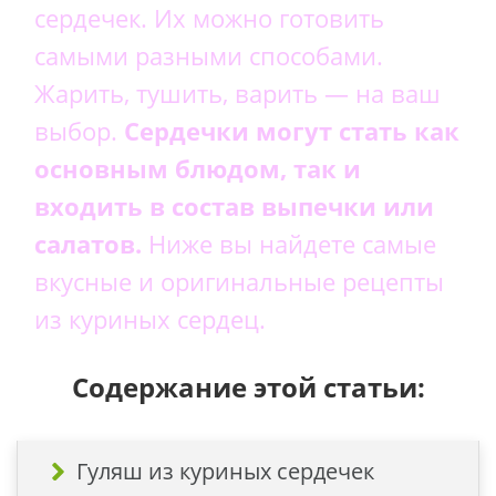
сердечек. Их можно готовить
самыми разными способами.
Жарить, тушить, варить — на ваш
выбор.
Сердечки могут стать как
основным блюдом, так и
входить в состав выпечки или
салатов.
Ниже вы найдете самые
вкусные и оригинальные рецепты
из куриных сердец.
Содержание этой статьи:
Гуляш из куриных сердечек