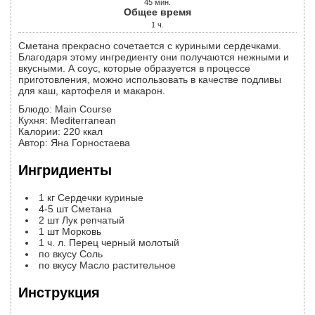
45
мин.
Общее время
1
ч.
Сметана прекрасно сочетается с куриными сердечками.
Благодаря этому ингредиенту они получаются нежными и
вкусными. А соус, которые образуется в процессе
приготовления, можно использовать в качестве подливы
для каш, картофеля и макарон.
Блюдо:
Main Course
Кухня:
Mediterranean
Калории
:
220
ккал
Автор
:
Яна Горностаева
Ингридиенты
1
кг
Сердечки куриные
4-5
шт
Сметана
2
шт
Лук репчатый
1
шт
Морковь
1
ч. л.
Перец черный молотый
по вкусу
Соль
по вкусу
Масло растительное
Инструкция