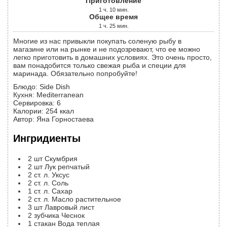
Приготовление
1
ч.
10
мин.
Общее время
1
ч.
25
мин.
Многие из нас привыкли покупать соленую рыбу в
магазине или на рынке и не подозревают, что ее можно
легко приготовить в домашних условиях. Это очень просто,
вам понадобится только свежая рыба и специи для
маринада. Обязательно попробуйте!
Блюдо:
Side Dish
Кухня:
Mediterranean
Сервировка
:
6
Калории
:
254
ккал
Автор
:
Яна Горностаева
Ингридиенты
2
шт
Скумбрия
2
шт
Лук репчатый
2
ст. л.
Уксус
2
ст. л.
Соль
1
ст. л.
Сахар
2
ст. л.
Масло растительное
3
шт
Лавровый лист
2
зубчика
Чеснок
1
стакан
Вода теплая