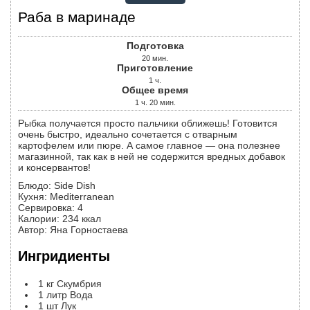
Раба в маринаде
Подготовка
20
мин.
Приготовление
1
ч.
Общее время
1
ч.
20
мин.
Рыбка получается просто пальчики оближешь! Готовится
очень быстро, идеально сочетается с отварным
картофелем или пюре. А самое главное — она полезнее
магазинной, так как в ней не содержится вредных добавок
и консервантов!
Блюдо:
Side Dish
Кухня:
Mediterranean
Сервировка
:
4
Калории
:
234
ккал
Автор
:
Яна Горностаева
Ингридиенты
1
кг
Скумбрия
1
литр
Вода
1
шт
Лук