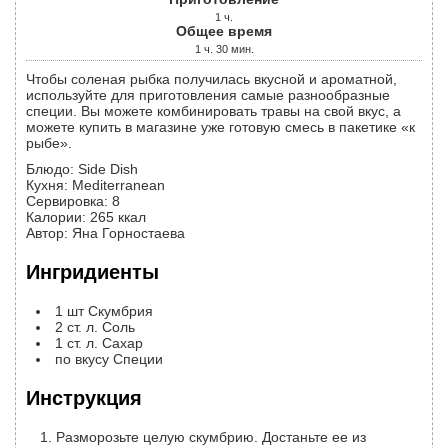
1
ч.
Общее время
1
ч.
30
мин.
Чтобы соленая рыбка получилась вкусной и ароматной,
используйте для приготовления самые разнообразные
специи. Вы можете комбинировать травы на свой вкус, а
можете купить в магазине уже готовую смесь в пакетике «к
рыбе».
Блюдо:
Side Dish
Кухня:
Mediterranean
Сервировка
:
8
Калории
:
265
ккал
Автор
:
Яна Горностаева
Ингридиенты
1
шт
Скумбрия
2
ст. л.
Соль
1
ст. л.
Сахар
по вкусу
Специи
Инструкция
Разморозьте целую скумбрию. Достаньте ее из