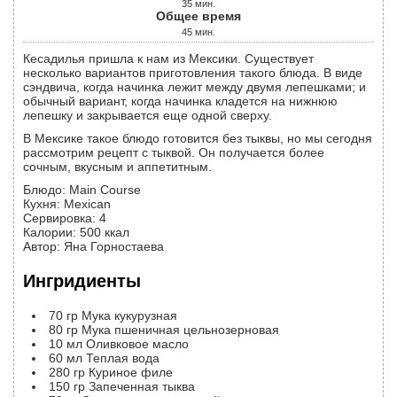
35
мин.
Общее время
45
мин.
Кесадилья пришла к нам из Мексики. Существует
несколько вариантов приготовления такого блюда. В виде
сэндвича, когда начинка лежит между двумя лепешками; и
обычный вариант, когда начинка кладется на нижнюю
лепешку и закрывается еще одной сверху.
В Мексике такое блюдо готовится без тыквы, но мы сегодня
рассмотрим рецепт с тыквой. Он получается более
сочным, вкусным и аппетитным.
Блюдо:
Main Course
Кухня:
Mexican
Сервировка
:
4
Калории
:
500
ккал
Автор
:
Яна Горностаева
Ингридиенты
70
гр
Мука кукурузная
80
гр
Мука пшеничная цельнозерновая
10
мл
Оливковое масло
60
мл
Теплая вода
280
гр
Куриное филе
150
гр
Запеченная тыква