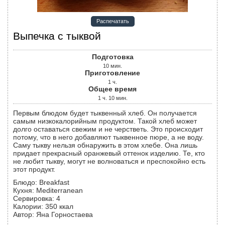
Распечатать
Выпечка с тыквой
Подготовка
10
мин.
Приготовление
1
ч.
Общее время
1
ч.
10
мин.
Первым блюдом будет тыквенный хлеб. Он получается
самым низкокалорийным продуктом. Такой хлеб может
долго оставаться свежим и не черстветь. Это происходит
потому, что в него добавляют тыквенное пюре, а не воду.
Саму тыкву нельзя обнаружить в этом хлебе. Она лишь
придает прекрасный оранжевый оттенок изделию. Те, кто
не любит тыкву, могут не волноваться и преспокойно есть
этот продукт.
Блюдо:
Breakfast
Кухня:
Mediterranean
Сервировка
:
4
Калории
:
350
ккал
Автор
:
Яна Горностаева