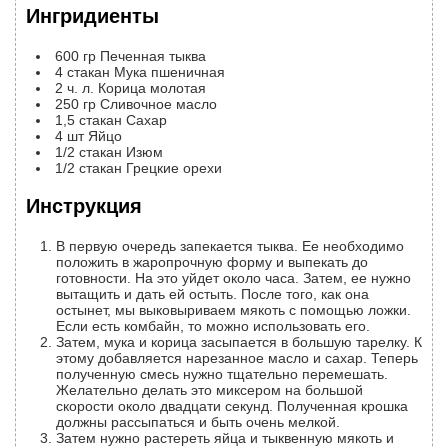
Ингридиенты
600
гр
Печенная тыква
4
стакан
Мука пшеничная
2
ч. л.
Корица молотая
250
гр
Сливочное масло
1,5
стакан
Сахар
4
шт
Яйцо
1/2
стакан
Изюм
1/2
стакан
Грецкие орехи
Инструкция
В первую очередь запекается тыква. Ее необходимо
положить в жаропрочную форму и выпекать до
готовности. На это уйдет около часа. Затем, ее нужно
вытащить и дать ей остыть. После того, как она
остынет, мы выковыриваем мякоть с помощью ложки.
Если есть комбайн, то можно использовать его.
Затем, мука и корица засыпается в большую тарелку. К
этому добавляется нарезанное масло и сахар. Теперь
полученную смесь нужно тщательно перемешать.
Желательно делать это миксером на большой
скорости около двадцати секунд. Полученная крошка
должны рассыпаться и быть очень мелкой.
Затем нужно растереть яйца и тыквенную мякоть и