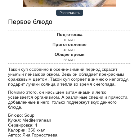
Распечатать
Первое блюдо
Подготовка
10
мин.
Приготовление
45
мин.
Общее время
55
мин.
Такой суп особенно в осенне-зимний период скрасит
унылый пейзаж за окном. Ведь он обладает прекрасным
оранжевым цветом. Такой суп согреет в зимнюю непогоду,
подарит лучики солнца и тепла во время снегопада.
Помимо этого, он насыщен витаминами и легко
усваивается организмом. А различные специи и пряности,
добавленные в него, только подчеркнут вкус данного
блюда.
Блюдо:
Soup
Кухня:
Mediterranean
Сервировка
:
4
Калории
:
350
ккал
Автор
:
Яна Горностаева