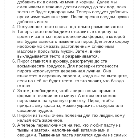
добавить их в смесь из муки и корицы. Далее мы
смешиваем в течение десяти секунд до тех пор, пока
тесто не будет однородным. Теперь следует добавить
орехи измельченные уже. После орехов следом нужно
добавить изюм.
Полученное тесто снова тщательно размешивается.
Теперь тесто необходимо отставить в сторону на
время и заняться приготовлением формы, в которой
мы будем выпекать тыквенный пирог. Для этого форму
необходимо смазать растопленным сливочным
маслом и присыпать мукой. Затем, в нее
выкладывается тесто и разравнивается.
Пирог ставится в духовку, разогретую до ста
восьмидесяти градусов. Для проверки готовности
пирога используется деревянная лучина. Она
втыкается в середину пирога и, когда вы ее вытащите,
если на ней не будет теста, то это значит, что блюдо
готово.
Затем, необходимо, чтобы пирог остыл прямо в
форме в течении пяти минут. А потом его можно
переложить на кухонную решетку. Пирог, чтобы
придать ему красоты, можно украсить глазурью или
сахарной пудрой.
Пироги из тыквы очень полезны для тех людей, кому
нельзя есть жаренное.
А теперь переключимся на тех, кто любит пасту из
тыквы и завтрак, наполненный витаминами и
овощами. Тыквенная паста является одним из самых