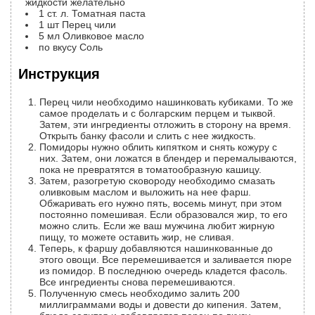
жидкости желательно
1
ст. л.
Томатная паста
1
шт
Перец чили
5
мл
Оливковое масло
по вкусу
Соль
Инструкция
Перец чили необходимо нашинковать кубиками. То же
самое проделать и с болгарским перцем и тыквой.
Затем, эти ингредиенты отложить в сторону на время.
Открыть банку фасоли и слить с нее жидкость.
Помидоры нужно облить кипятком и снять кожуру с
них. Затем, они ложатся в блендер и перемалываются,
пока не превратятся в томатообразную кашицу.
Затем, разогретую сковороду необходимо смазать
оливковым маслом и выложить на нее фарш.
Обжаривать его нужно пять, восемь минут, при этом
постоянно помешивая. Если образовался жир, то его
можно слить. Если же ваш мужчина любит жирную
пищу, то можете оставить жир, не сливая.
Теперь, к фаршу добавляются нашинкованные до
этого овощи. Все перемешивается и заливается пюре
из помидор. В последнюю очередь кладется фасоль.
Все ингредиенты снова перемешиваются.
Полученную смесь необходимо залить 200
миллиграммами воды и довести до кипения. Затем,