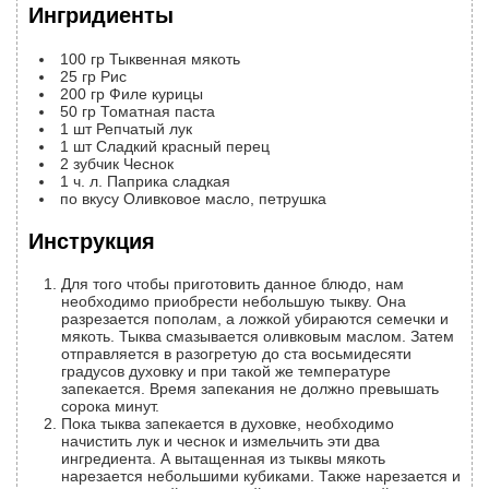
Ингридиенты
100
гр
Тыквенная мякоть
25
гр
Рис
200
гр
Филе курицы
50
гр
Томатная паста
1
шт
Репчатый лук
1
шт
Сладкий красный перец
2
зубчик
Чеснок
1
ч. л.
Паприка сладкая
по вкусу
Оливковое масло, петрушка
Инструкция
Для того чтобы приготовить данное блюдо, нам
необходимо приобрести небольшую тыкву. Она
разрезается пополам, а ложкой убираются семечки и
мякоть. Тыква смазывается оливковым маслом. Затем
отправляется в разогретую до ста восьмидесяти
градусов духовку и при такой же температуре
запекается. Время запекания не должно превышать
сорока минут.
Пока тыква запекается в духовке, необходимо
начистить лук и чеснок и измельчить эти два
ингредиента. А вытащенная из тыквы мякоть
нарезается небольшими кубиками. Также нарезается и