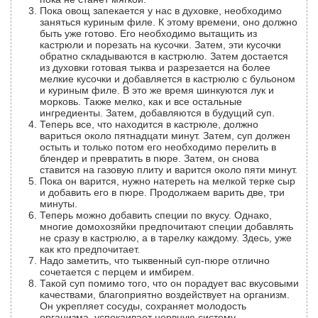
Пока овощ запекается у нас в духовке, необходимо
заняться куриным филе. К этому времени, оно должно
быть уже готово. Его необходимо вытащить из
кастрюли и порезать на кусочки. Затем, эти кусочки
обратно складываются в кастрюлю. Затем достается
из духовки готовая тыква и разрезается на более
мелкие кусочки и добавляется в кастрюлю с бульоном
и куриным филе. В это же время шинкуются лук и
морковь. Также мелко, как и все остальные
ингредиенты. Затем, добавляются в будущий суп.
Теперь все, что находится в кастрюле, должно
вариться около пятнадцати минут. Затем, суп должен
остыть и только потом его необходимо перелить в
блендер и превратить в пюре. Затем, он снова
ставится на газовую плиту и варится около пяти минут.
Пока он варится, нужно натереть на мелкой терке сыр
и добавить его в пюре. Продолжаем варить две, три
минуты.
Теперь можно добавить специи по вкусу. Однако,
многие домохозяйки предпочитают специи добавлять
не сразу в кастрюлю, а в тарелку каждому. Здесь, уже
как кто предпочитает.
Надо заметить, что тыквенный суп-пюре отлично
сочетается с перцем и имбирем.
Такой суп помимо того, что он порадует вас вкусовыми
качествами, благоприятно воздействует на организм.
Он укрепляет сосуды, сохраняет молодость
организма, успокаивает нервную систему.