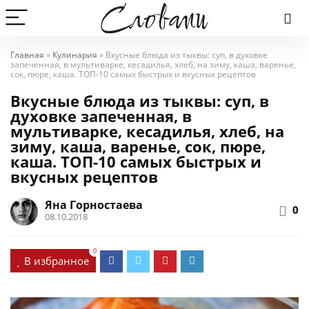
Главная
»
Кулинария
»
Вкусные блюда из тыквы: суп, в духовке
запеченная, в мультиварке, кесадилья, хлеб, на зиму, каша, варенье,
сок, пюре, каша. ТОП-10 самых быстрых и вкусных рецептов
Вкусные блюда из тыквы: суп, в
духовке запеченная, в
мультиварке, кесадилья, хлеб, на
зиму, каша, варенье, сок, пюре,
каша. ТОП-10 самых быстрых и
вкусных рецептов
Яна Горностаева
0
08.10.2018
0
В избранное