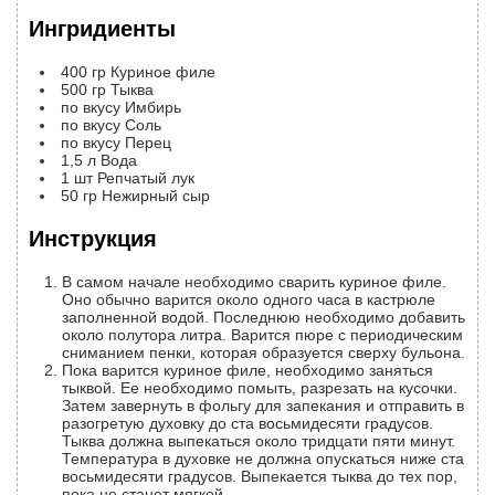
Ингридиенты
400
гр
Куриное филе
500
гр
Тыква
по вкусу
Имбирь
по вкусу
Соль
по вкусу
Перец
1,5
л
Вода
1
шт
Репчатый лук
50
гр
Нежирный сыр
Инструкция
В самом начале необходимо сварить куриное филе.
Оно обычно варится около одного часа в кастрюле
заполненной водой. Последнюю необходимо добавить
около полутора литра. Варится пюре с периодическим
сниманием пенки, которая образуется сверху бульона.
Пока варится куриное филе, необходимо заняться
тыквой. Ее необходимо помыть, разрезать на кусочки.
Затем завернуть в фольгу для запекания и отправить в
разогретую духовку до ста восьмидесяти градусов.
Тыква должна выпекаться около тридцати пяти минут.
Температура в духовке не должна опускаться ниже ста
восьмидесяти градусов. Выпекается тыква до тех пор,
пока не станет мягкой.