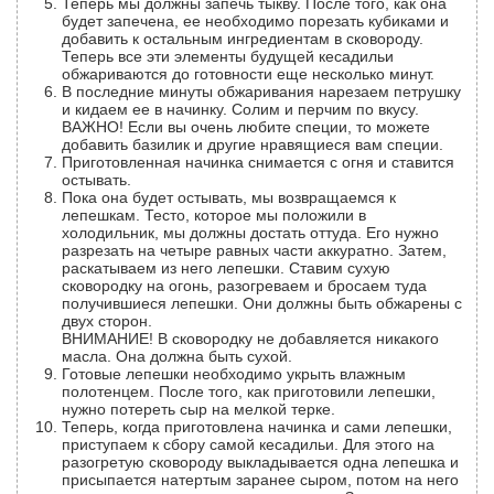
Теперь мы должны запечь тыкву. После того, как она
будет запечена, ее необходимо порезать кубиками и
добавить к остальным ингредиентам в сковороду.
Теперь все эти элементы будущей кесадильи
обжариваются до готовности еще несколько минут.
В последние минуты обжаривания нарезаем петрушку
и кидаем ее в начинку. Солим и перчим по вкусу.
ВАЖНО! Если вы очень любите специи, то можете
добавить базилик и другие нравящиеся вам специи.
Приготовленная начинка снимается с огня и ставится
остывать.
Пока она будет остывать, мы возвращаемся к
лепешкам. Тесто, которое мы положили в
холодильник, мы должны достать оттуда. Его нужно
разрезать на четыре равных части аккуратно. Затем,
раскатываем из него лепешки. Ставим сухую
сковородку на огонь, разогреваем и бросаем туда
получившиеся лепешки. Они должны быть обжарены с
двух сторон.
ВНИМАНИЕ! В сковородку не добавляется никакого
масла. Она должна быть сухой.
Готовые лепешки необходимо укрыть влажным
полотенцем. После того, как приготовили лепешки,
нужно потереть сыр на мелкой терке.
Теперь, когда приготовлена начинка и сами лепешки,
приступаем к сбору самой кесадильи. Для этого на
разогретую сковороду выкладывается одна лепешка и
присыпается натертым заранее сыром, потом на него