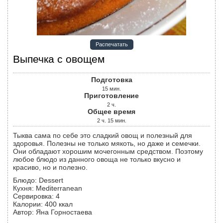
Распечатать
Выпечка с овощем
Подготовка
15
мин.
Приготовление
2
ч.
Общее время
2
ч.
15
мин.
Тыква сама по себе это сладкий овощ и полезный для
здоровья. Полезны не только мякоть, но даже и семечки.
Они обладают хорошим мочегонным средством. Поэтому
любое блюдо из данного овоща не только вкусно и
красиво, но и полезно.
Блюдо:
Dessert
Кухня:
Mediterranean
Сервировка
:
4
Калории
:
400
ккал
Автор
:
Яна Горностаева