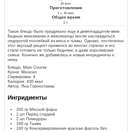
20
мин.
Приготовление
1
ч.
40
мин.
Общее время
2
ч.
Такое блюдо было придумано еще в девятнадцатом веке.
Бедные мексиканки и мексиканцы могли наслаждаться
недорогой похлебкой из мяса и тыквы. Однако, постепенно
этот вкусный рецепт прижился во многих странах и его
стали готовить не только бедняки, а даже королевские
семьи. Конечно же добавились и новые ингредиенты к
нему.
Блюдо:
Main Course
Кухня:
Mexican
Сервировка
:
4
Калории
:
430
ккал
Автор
:
Яна Горностаева
Ингридиенты
250
гр
Мясной фарш
1
шт
Перец сладкий
2
шт
Помидоры
100
гр
Тыква
100
гр
Консервированная красная фасоль без