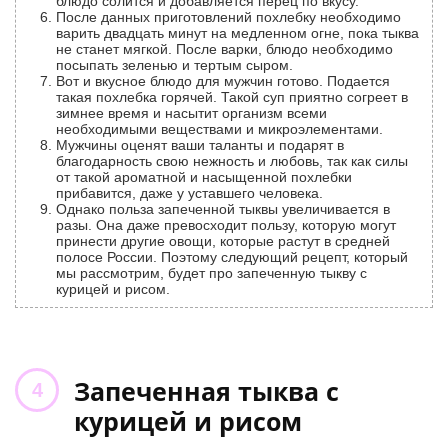
блюдо солится и добавляется перец по вкусу.
После данных приготовлений похлебку необходимо
варить двадцать минут на медленном огне, пока тыква
не станет мягкой. После варки, блюдо необходимо
посыпать зеленью и тертым сыром.
Вот и вкусное блюдо для мужчин готово. Подается
такая похлебка горячей. Такой суп приятно согреет в
зимнее время и насытит организм всеми
необходимыми веществами и микроэлементами.
Мужчины оценят ваши таланты и подарят в
благодарность свою нежность и любовь, так как силы
от такой ароматной и насыщенной похлебки
прибавится, даже у уставшего человека.
Однако польза запеченной тыквы увеличивается в
разы. Она даже превосходит пользу, которую могут
принести другие овощи, которые растут в средней
полосе России. Поэтому следующий рецепт, который
мы рассмотрим, будет про запеченную тыкву с
курицей и рисом.
Запеченная тыква с
курицей и рисом