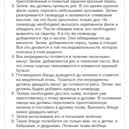
приготовленный и помытый заранее красный перец.
Затем, мы должны промыть рис. В это время куриное
филе нужно порезать небольшими кусочками. Затем,
разогревается сковорода и заливается оливковым
маслом, так что было заполнено только дно. На
сковороду необходимо высыпать нарезанное филе и
обжарить его. После обжарки мяса, его необходимо
вывалить на тарелку. А в эту же сковороду
добавляются лук и чеснок. Они обжариваются до
мягкости. Затем, добавляется перец, тыква и специи.
Все это делается в той последовательности, которая
описана в этом рецепте.
Все ингредиенты готовятся в течение нескольких
минут. Затем, добавляются рис и томатная паста. Все
это очень хорошо смешивается и вливается куриный
бульон.
Готовящееся блюдо доводится до кипения и ставится
на медленный огонь. Тушиться эти ингредиенты
должны двадцать минут до готовности риса. Затем, мы
должны будем добавить курицу в сковороду.
Теперь необходимо достать тыкву, которая уже
приготовилась к этому времени в духовке. В половинки
овоща мы должны переложить приготовленную
начинку и поставить в духовку снова. Выпекать блюдо
нужно двадцать минут.
Затем вытаскиваем его и посыпаем зеленью.
Такое блюдо полюбится не только вам, но и детям, и
бабушкам, и дедушкам. Печеная тыква вообще