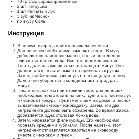
70
гр
Сыр сорокапроцентный
2
шт
Петрушка
1
шт
Репчатый лук
3
зубчик
Чеснок
по вкусу
Соль
Инструкция
В первую очередь приготавливаем лепешки.
Для лепешек необходимо замешать тесто. В муку
добавляется оливковое масло, соль и постепенно
вливается теплая вода. Все это перемешивается.
Тесто должно замешиваться пятнадцать минут. Оно
должно стать эластичным и не прилипать к рукам.
Затем, необходимо завернуть его в пищевую пленку.
Далее оно убирается в холодильник на тридцать
минут.
После того, как мы приготовили тесто для лепешек,
необходимо подготовить начинку. Для этого чистим лук
и чеснок от кожуры. Лук измельчаем на доске, а чеснок
выдавливаем сквозь чеснокодавку. Затем, эти два
ингредиента должны быть обжарены. Во время жарки,
добавляется одна столовая ложка воды.
Затем, нарезается филе курицы. Его необходимо
порезать средними кубиками. После нарезки, этот
ингредиент отправляется жариться на сковороду
вместе с чесноком и луком.