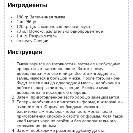
Ингридиенты
180
гр
Запеченная тыква
2
шт
Яйцо
120
гр
Цельнозерновая рисовая мука
70
мл
Молоко, желательно однопроцентное
1
ч. л.
Разрыхлитель
по вкусу
Специи
Инструкция
Тыква варится до готовности и затем ее необходимо
превратить в тыквенное пюре. Затем к нему
добавляются молоко и яйца. Все эти ингридиенты
замешиваются в большой миске. После того, как они
будут замешаны до однородной массы, необходимо
добавить разрыхлитель, специи. Рисовая мука
добавляется в последнюю очередь.
Затем, приготовленное тесто хорошо замешивается.
Теперь необходимо приготовить форму, в которую мы
выложим его. Форму необходимо смазать
растительным маслом, чтобы тесто могло после
приготовления спокойно отойти от формы. Хотя такой
хлеб может хорошо отойти и без дополнительного
смазывания формы.
Затем, необходимо разогреть духовку до ста