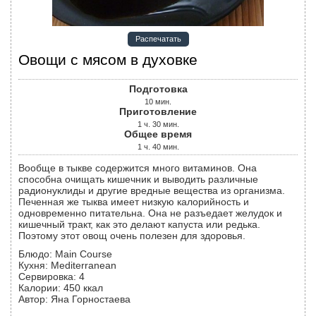
Распечатать
Овощи с мясом в духовке
Подготовка
10
мин.
Приготовление
1
ч.
30
мин.
Общее время
1
ч.
40
мин.
Вообще в тыкве содержится много витаминов. Она
способна очищать кишечник и выводить различные
радионуклиды и другие вредные вещества из организма.
Печенная же тыква имеет низкую калорийность и
одновременно питательна. Она не разъедает желудок и
кишечный тракт, как это делают капуста или редька.
Поэтому этот овощ очень полезен для здоровья.
Блюдо:
Main Course
Кухня:
Mediterranean
Сервировка
:
4
Калории
:
450
ккал
Автор
:
Яна Горностаева